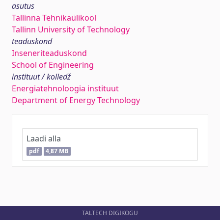
asutus
Tallinna Tehnikaülikool
Tallinn University of Technology
teaduskond
Inseneriteaduskond
School of Engineering
instituut / kolledž
Energiatehnoloogia instituut
Department of Energy Technology
Laadi alla
pdf
4,87 MB
TALTECH DIGIKOGU