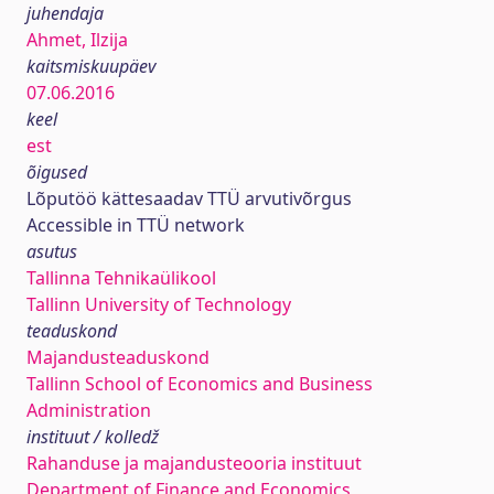
juhendaja
Ahmet, Ilzija
kaitsmiskuupäev
07.06.2016
keel
est
õigused
Lõputöö kättesaadav TTÜ arvutivõrgus
Accessible in TTÜ network
asutus
Tallinna Tehnikaülikool
Tallinn University of Technology
teaduskond
Majandusteaduskond
Tallinn School of Economics and Business
Administration
instituut / kolledž
Rahanduse ja majandusteooria instituut
Department of Finance and Economics