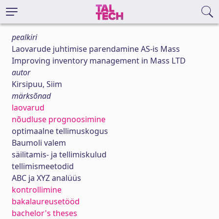
pealkiri
Laovarude juhtimise parendamine AS-is Mass
Improving inventory management in Mass LTD
autor
Kirsipuu, Siim
märksõnad
laovarud
nõudluse prognoosimine
optimaalne tellimuskogus
Baumoli valem
säilitamis- ja tellimiskulud
tellimismeetodid
ABC ja XYZ analüüs
kontrollimine
bakalaureusetööd
bachelor's theses