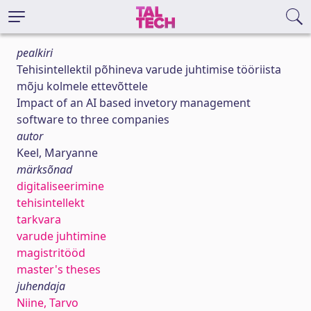
pealkiri
Tehisintellektil põhineva varude juhtimise tööriista
mõju kolmele ettevõttele
Impact of an AI based invetory management
software to three companies
autor
Keel, Maryanne
märksõnad
digitaliseerimine
tehisintellekt
tarkvara
varude juhtimine
magistritööd
master's theses
juhendaja
Niine, Tarvo