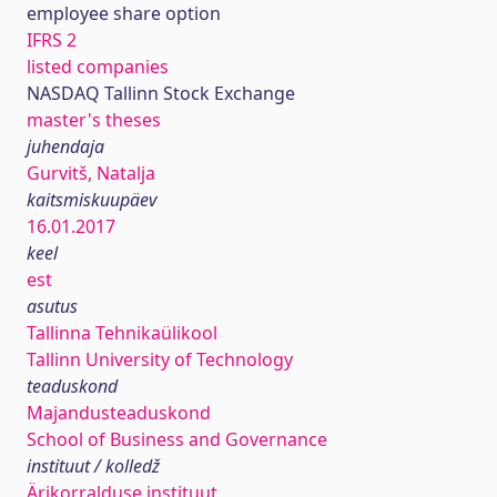
employee share option
IFRS 2
listed companies
NASDAQ Tallinn Stock Exchange
master's theses
juhendaja
Gurvitš, Natalja
kaitsmiskuupäev
16.01.2017
keel
est
asutus
Tallinna Tehnikaülikool
Tallinn University of Technology
teaduskond
Majandusteaduskond
School of Business and Governance
instituut / kolledž
Ärikorralduse instituut