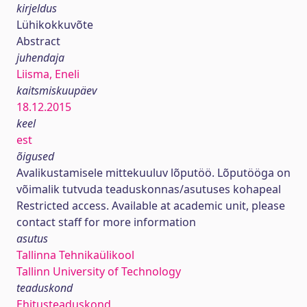
kirjeldus
Lühikokkuvõte
Abstract
juhendaja
Liisma, Eneli
kaitsmiskuupäev
18.12.2015
keel
est
õigused
Avalikustamisele mittekuuluv lõputöö. Lõputööga on
võimalik tutvuda teaduskonnas/asutuses kohapeal
Restricted access. Available at academic unit, please
contact staff for more information
asutus
Tallinna Tehnikaülikool
Tallinn University of Technology
teaduskond
Ehitusteaduskond