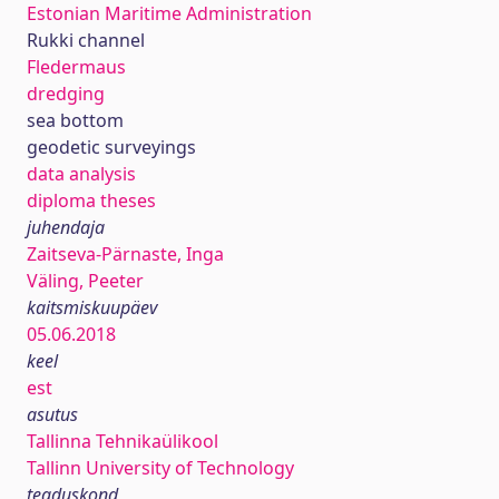
Estonian Maritime Administration
Rukki channel
Fledermaus
dredging
sea bottom
geodetic surveyings
data analysis
diploma theses
juhendaja
Zaitseva-Pärnaste, Inga
Väling, Peeter
kaitsmiskuupäev
05.06.2018
keel
est
asutus
Tallinna Tehnikaülikool
Tallinn University of Technology
teaduskond