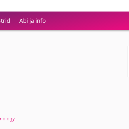
trid
Abi ja info
hnology