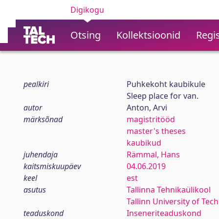
Digikogu
Otsing
Kollektsioonid
Regis
pealkiri
Puhkekoht kaubikule
Sleep place for van.
autor
Anton, Arvi
märksõnad
magistritööd
master's theses
kaubikud
juhendaja
Rämmal, Hans
kaitsmiskuupäev
04.06.2019
keel
est
asutus
Tallinna Tehnikaülikool
Tallinn University of Tec
teaduskond
Inseneriteaduskond