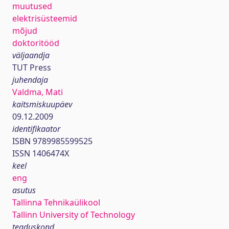
muutused
elektrisüsteemid
mõjud
doktoritööd
väljaandja
TUT Press
juhendaja
Valdma, Mati
kaitsmiskuupäev
09.12.2009
identifikaator
ISBN 9789985599525
ISSN 1406474X
keel
eng
asutus
Tallinna Tehnikaülikool
Tallinn University of Technology
teaduskond