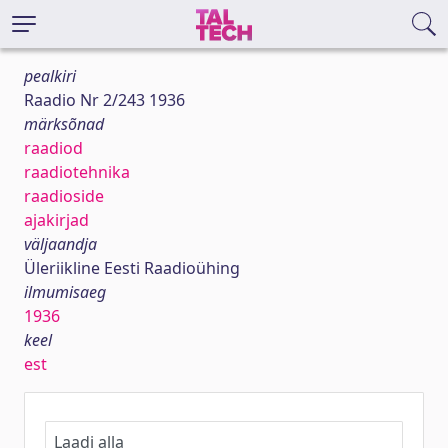
pealkiri
Raadio Nr 2/243 1936
märksõnad
raadiod
raadiotehnika
raadioside
ajakirjad
väljaandja
Üleriikline Eesti Raadioühing
ilmumisaeg
1936
keel
est
Laadi alla