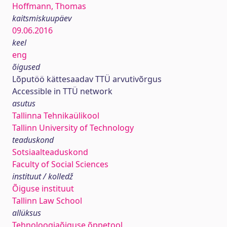
Hoffmann, Thomas
kaitsmiskuupäev
09.06.2016
keel
eng
õigused
Lõputöö kättesaadav TTÜ arvutivõrgus
Accessible in TTÜ network
asutus
Tallinna Tehnikaülikool
Tallinn University of Technology
teaduskond
Sotsiaalteaduskond
Faculty of Social Sciences
instituut / kolledž
Õiguse instituut
Tallinn Law School
allüksus
Tehnoloogiaõiguse õppetool