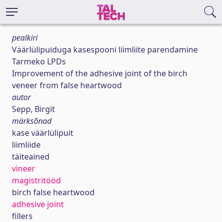
pealkiri
Väärlülipuiduga kasespooni liimliite parendamine
Tarmeko LPDs
Improvement of the adhesive joint of the birch
veneer from false heartwood
autor
Sepp, Birgit
märksõnad
kase väärlülipuit
liimliide
täiteained
vineer
magistritööd
birch false heartwood
adhesive joint
fillers