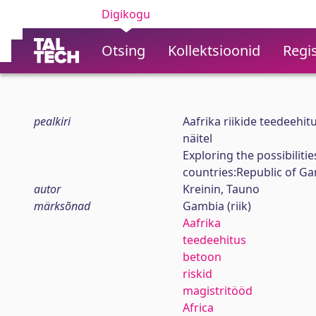
Digikogu
Otsing
Kollektsioonid
Regis
pealkiri
Aafrika riikide teedeehi
näitel
Exploring the possibilitie
countries:Republic of G
autor
Kreinin, Tauno
märksõnad
Gambia (riik)
Aafrika
teedeehitus
betoon
riskid
magistritööd
Africa