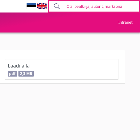
Intranet
Laadi alla
pdf
2,3 MB