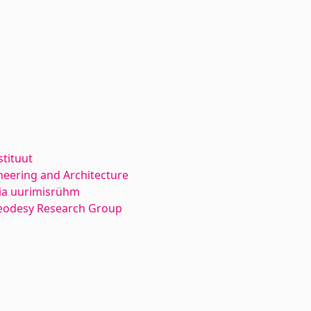
stituut
neering and Architecture
ia uurimisrühm
eodesy Research Group