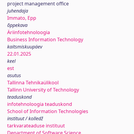
project management office
juhendaja
Immato, Epp
õppekava
Äriinfotehnoloogia
Business Information Technology
kaitsmiskuupäev
22.01.2025
keel
est
asutus
Tallinna Tehnikaülikool
Tallinn University of Technology
teaduskond
infotehnoloogia teaduskond
School of Information Technologies
instituut / kolledž
tarkvarateaduse instituut
Department of Software Science