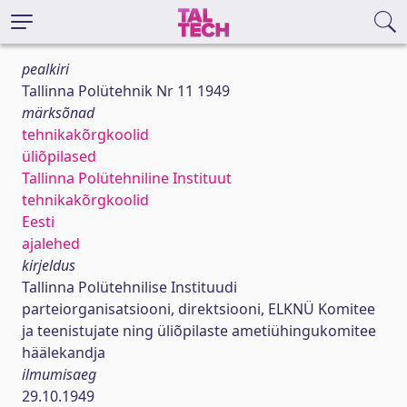
pealkiri
Tallinna Polütehnik Nr 11 1949
märksõnad
tehnikakõrgkoolid
üliõpilased
Tallinna Polütehniline Instituut
tehnikakõrgkoolid
Eesti
ajalehed
kirjeldus
Tallinna Polütehnilise Instituudi
parteiorganisatsiooni, direktsiooni, ELKNÜ Komitee
ja teenistujate ning üliõpilaste ametiühingukomitee
häälekandja
ilmumisaeg
29.10.1949