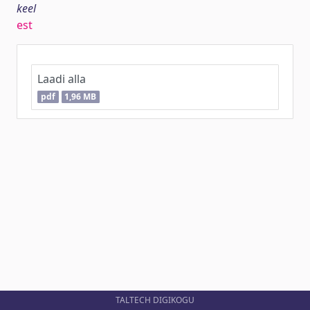
keel
est
Laadi alla
pdf
1,96 MB
TALTECH DIGIKOGU