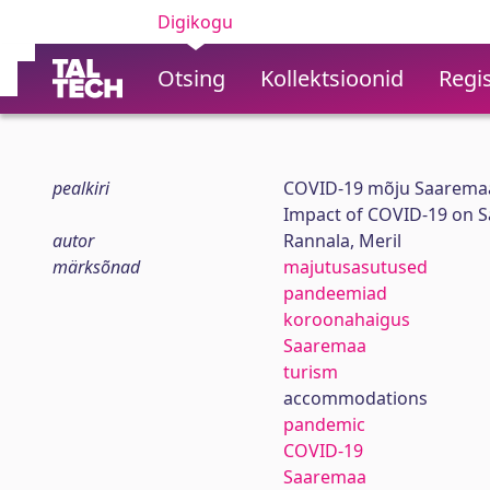
Digikogu
Otsing
Kollektsioonid
Regis
pealkiri
COVID-19 mõju Saaremaa
Impact of COVID-19 on 
autor
Rannala, Meril
märksõnad
majutusasutused
pandeemiad
koroonahaigus
Saaremaa
turism
accommodations
pandemic
COVID-19
Saaremaa