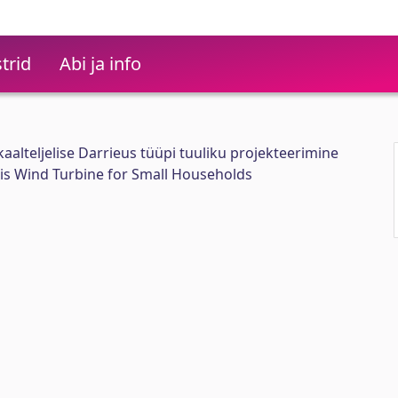
trid
Abi ja info
aalteljelise Darrieus tüüpi tuuliku projekteerimine
xis Wind Turbine for Small Households