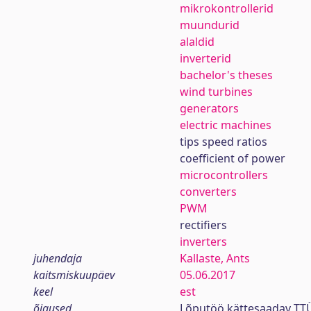
mikrokontrollerid
muundurid
alaldid
inverterid
bachelor's theses
wind turbines
generators
electric machines
tips speed ratios
coefficient of power
microcontrollers
converters
PWM
rectifiers
inverters
juhendaja
Kallaste, Ants
kaitsmiskuupäev
05.06.2017
keel
est
õigused
Lõputöö kättesaadav TTÜ