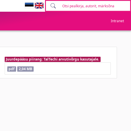
Intranet
Juurdepääsu piirang: TalTechi arvutivõrgu kasutajale.
pdf
2,04 MB