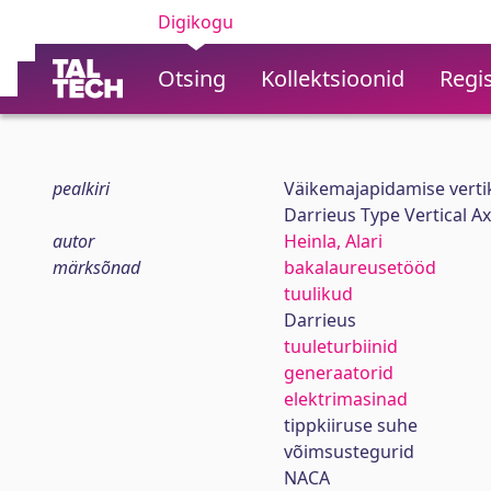
Digikogu
Otsing
Kollektsioonid
Regis
pealkiri
Väikemajapidamise vertik
Darrieus Type Vertical A
autor
Heinla, Alari
märksõnad
bakalaureusetööd
tuulikud
Darrieus
tuuleturbiinid
generaatorid
elektrimasinad
tippkiiruse suhe
võimsustegurid
NACA