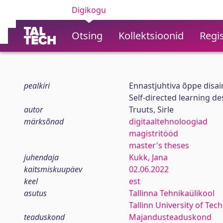
Digikogu
Otsing
Kollektsioonid
Regis
pealkiri
Ennastjuhtiva õppe disain
Self-directed learning de
autor
Truuts, Sirle
märksõnad
digitaaltehnoloogiad
magistritööd
master's theses
juhendaja
Kukk, Jana
kaitsmiskuupäev
02.06.2022
keel
est
asutus
Tallinna Tehnikaülikool
Tallinn University of Tec
teaduskond
Majandusteaduskond