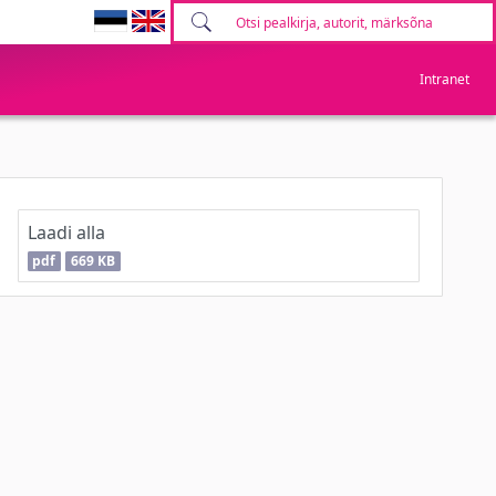
Intranet
Laadi alla
pdf
669 KB