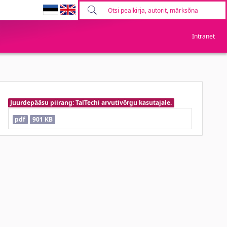
Intranet
Juurdepääsu piirang: TalTechi arvutivõrgu kasutajale.
pdf
901 KB