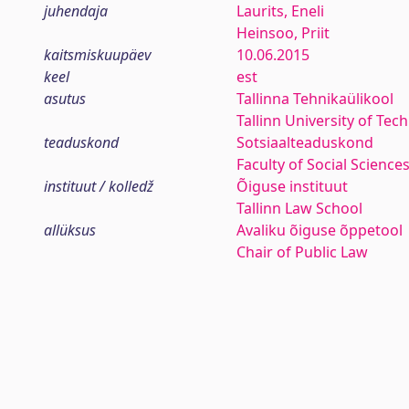
juhendaja
Laurits, Eneli
Heinsoo, Priit
kaitsmiskuupäev
10.06.2015
keel
est
asutus
Tallinna Tehnikaülikool
Tallinn University of Tec
teaduskond
Sotsiaalteaduskond
Faculty of Social Science
instituut / kolledž
Õiguse instituut
Tallinn Law School
allüksus
Avaliku õiguse õppetool
Chair of Public Law