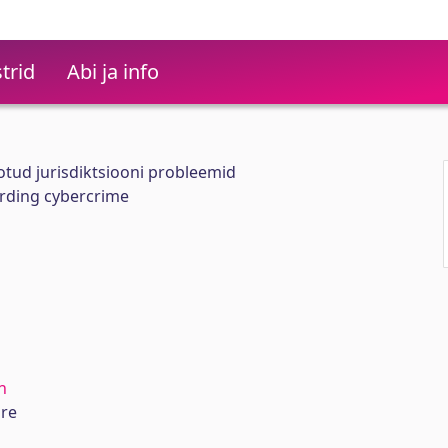
trid
Abi ja info
tud jurisdiktsiooni probleemid
arding cybercrime
n
ure