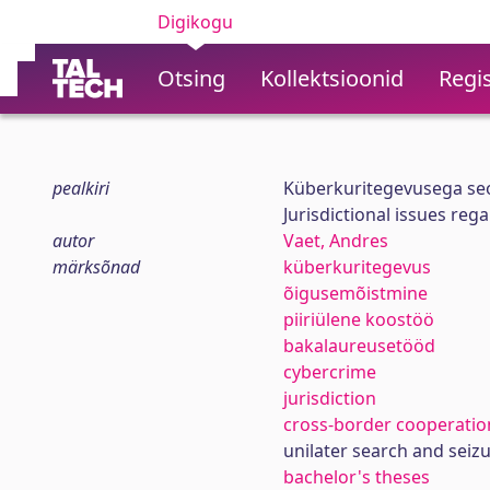
Digikogu
Otsing
Kollektsioonid
Regis
pealkiri
Küberkuritegevusega seo
Jurisdictional issues reg
autor
Vaet, Andres
märksõnad
küberkuritegevus
õigusemõistmine
piiriülene koostöö
bakalaureusetööd
cybercrime
jurisdiction
cross-border cooperatio
unilater search and seiz
bachelor's theses