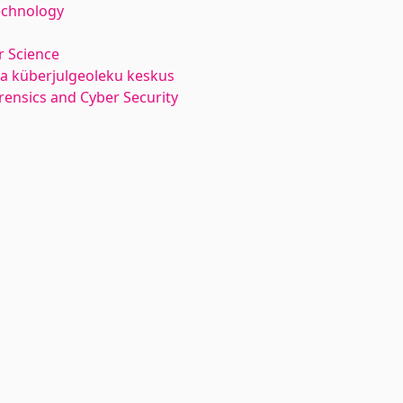
echnology
 Science
 ja küberjulgeoleku keskus
orensics and Cyber Security