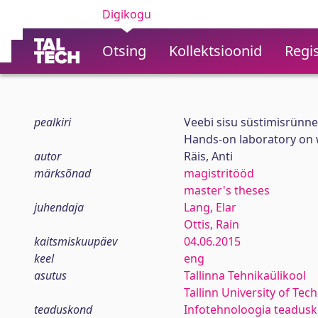
Digikogu
Otsing
Kollektsioonid
Regis
pealkiri
Veebi sisu süstimisrünnet
Hands-on laboratory on w
autor
Räis, Anti
märksõnad
magistritööd
master's theses
juhendaja
Lang, Elar
Ottis, Rain
kaitsmiskuupäev
04.06.2015
keel
eng
asutus
Tallinna Tehnikaülikool
Tallinn University of Tec
teaduskond
Infotehnoloogia teadus