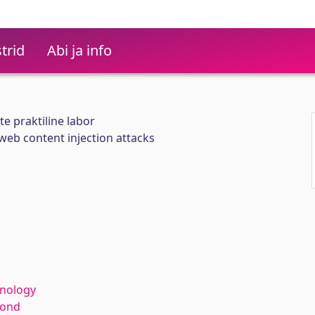
trid
Abi ja info
e praktiline labor
eb content injection attacks
hnology
kond