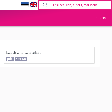
Intranet
Laadi alla täistekst
pdf
446 KB