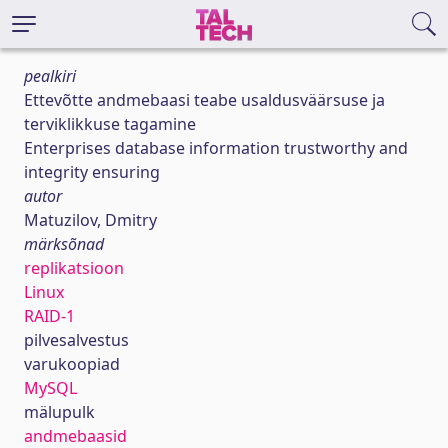
pealkiri
Ettevõtte andmebaasi teabe usaldusväärsuse ja
terviklikkuse tagamine
Enterprises database information trustworthy and
integrity ensuring
autor
Matuzilov, Dmitry
märksõnad
replikatsioon
Linux
RAID-1
pilvesalvestus
varukoopiad
MySQL
mälupulk
andmebaasid