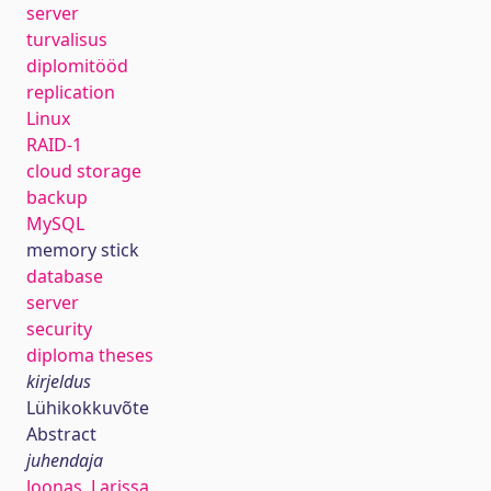
server
turvalisus
diplomitööd
replication
Linux
RAID-1
cloud storage
backup
MySQL
memory stick
database
server
security
diploma theses
kirjeldus
Lühikokkuvõte
Abstract
juhendaja
Joonas, Larissa