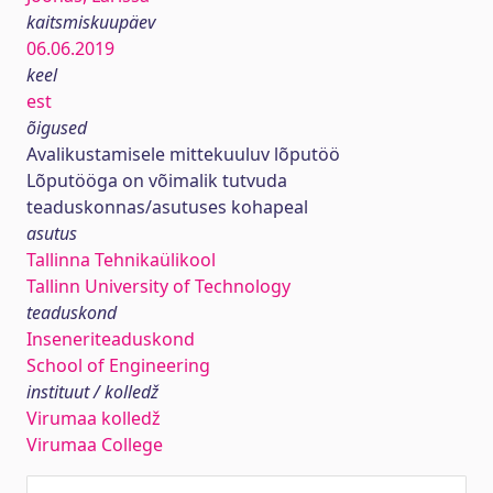
kaitsmiskuupäev
06.06.2019
keel
est
õigused
Avalikustamisele mittekuuluv lõputöö
Lõputööga on võimalik tutvuda
teaduskonnas/asutuses kohapeal
asutus
Tallinna Tehnikaülikool
Tallinn University of Technology
teaduskond
Inseneriteaduskond
School of Engineering
instituut / kolledž
Virumaa kolledž
Virumaa College