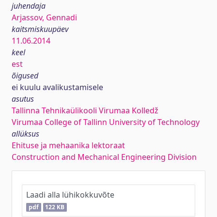
juhendaja
Arjassov, Gennadi
kaitsmiskuupäev
11.06.2014
keel
est
õigused
ei kuulu avalikustamisele
asutus
Tallinna Tehnikaülikooli Virumaa Kolledž
Virumaa College of Tallinn University of Technology
allüksus
Ehituse ja mehaanika lektoraat
Construction and Mechanical Engineering Division
Laadi alla lühikokkuvõte
pdf
122 KB