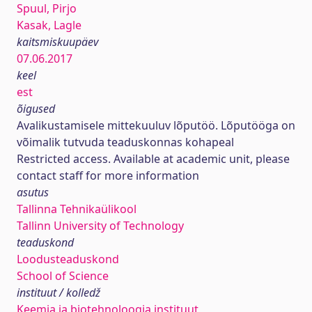
Spuul, Pirjo
Kasak, Lagle
kaitsmiskuupäev
07.06.2017
keel
est
õigused
Avalikustamisele mittekuuluv lõputöö. Lõputööga on
võimalik tutvuda teaduskonnas kohapeal
Restricted access. Available at academic unit, please
contact staff for more information
asutus
Tallinna Tehnikaülikool
Tallinn University of Technology
teaduskond
Loodusteaduskond
School of Science
instituut / kolledž
Keemia ja biotehnoloogia instituut