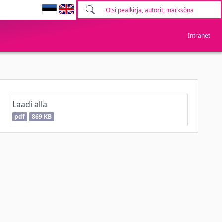
Intranet
Laadi alla
pdf
869 KB