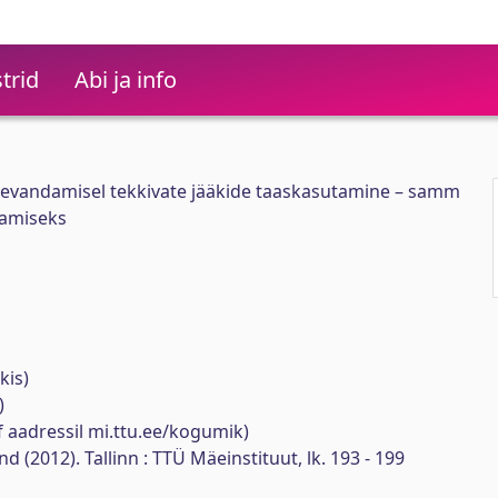
trid
Abi ja info
evandamisel tekkivate jääkide taaskasutamine – samm
tamiseks
kis)
)
 aadressil mi.ttu.ee/kogumik)
(2012). Tallinn : TTÜ Mäeinstituut, lk. 193 - 199