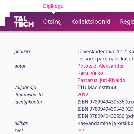
Digikogu
Otsing
Kollektsioonid
Regis
pealkiri
TalveAkadeemia 2012: Ka
ressursi paremaks kasu
autor
Pototski, Aleksander
Karu, Veiko
Pastarus, Jüri-Rivaldo
väljaandja
TTÜ Mäeinstituut
ilmumisaasta
2012
identifikaator
ISBN 9789949430536 (trü
ISBN 9789949430543 (CD
ISBN 9789949430550 (pdf
allikas
Kaevandamine ja keskkond 
keel
est