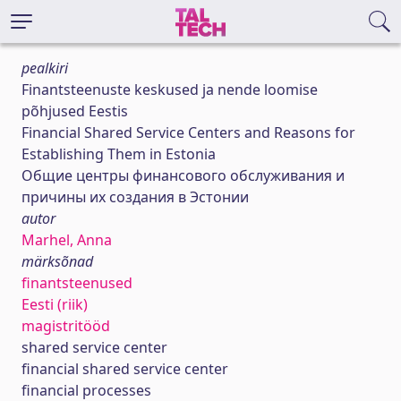
pealkiri
Finantsteenuste keskused ja nende loomise
põhjused Eestis
Financial Shared Service Centers and Reasons for
Establishing Them in Estonia
Общие центры финансового обслуживания и
причины их создания в Эстонии
autor
Marhel, Anna
märksõnad
finantsteenused
Eesti (riik)
magistritööd
shared service center
financial shared service center
financial processes