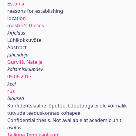
Estonia
reasons for establishing
location
master's theses
kirjeldus
Lühikokkuvõte
Abstract
juhendaja
Gurvitš, Natalja
kaitsmiskuupäev
05.06.2017
keel
rus
õigused
Konfidentsiaalne lõputöö. Lõputööga ei ole võimalik
tutvuda teaduskonnas kohapeal
Confidential thesis. Not available at academic unit
asutus
Tallinna Tehnikaülikool