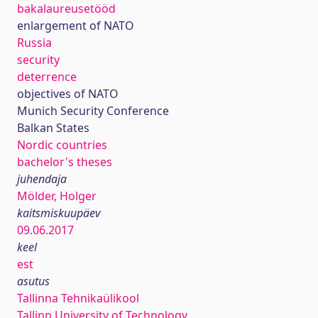
bakalaureusetööd
enlargement of NATO
Russia
security
deterrence
objectives of NATO
Munich Security Conference
Balkan States
Nordic countries
bachelor's theses
juhendaja
Mölder, Holger
kaitsmiskuupäev
09.06.2017
keel
est
asutus
Tallinna Tehnikaülikool
Tallinn University of Technology