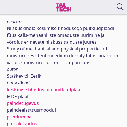
pealkiri
Niiskuskindla keskmise tihedusega puitkiudplaadi
füüsikalis-mehaaniliste omaduste uurimine ja
võrdlus erinevate niiskussisalduste juures
Study of mechanical and physical properties of
moisture resistent meedium density fiiber board on
various moisture content comparisons
autor
Staškevitš, Eerik
märksõnad
keskmise tihedusega puitkiudplaat
MDF-plaat
paindetugevus
paindeelastsusmoodul
pundumine
pinnakõvadus