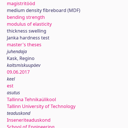
magistritööd
medium density fibreboard (MDF)
bending strength
modulus of elasticity
thickness swelling
Janka hardness test
master's theses
juhendaja
Kask, Regino
kaitsmiskuupäev
09.06.2017
keel
est
asutus
Tallinna Tehnikaülikool
Tallinn University of Technology
teaduskond
Inseneriteaduskond
School of Engineering