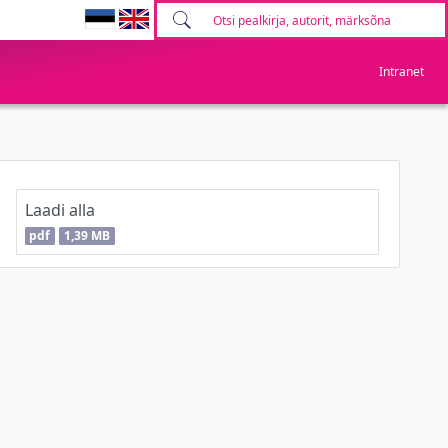
Intranet
Laadi alla
pdf
1,39 MB