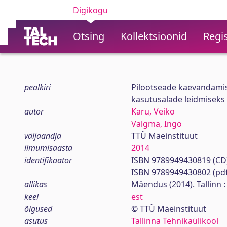
Digikogu
Otsing
Kollektsioonid
Regis
pealkiri
Pilootseade kaevandamise
kasutusalade leidmiseks
autor
Karu, Veiko
Valgma, Ingo
väljaandja
TTÜ Mäeinstituut
ilmumisaasta
2014
identifikaator
ISBN 9789949430819 (CD
ISBN 9789949430802 (pdf
allikas
Mäendus (2014). Tallinn :
keel
est
õigused
© TTÜ Mäeinstituut
asutus
Tallinna Tehnikaülikool