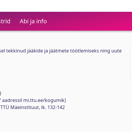
trid
Abi ja info
l tekkinud jääkide ja jäätmete töötlemiseks ning uute
)
 aadressil mi.ttu.ee/kogumik)
 TTÜ Mäeinstituut, lk. 132-142