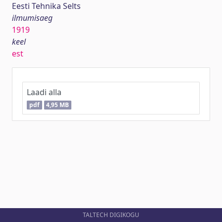
Eesti Tehnika Selts
ilmumisaeg
1919
keel
est
Laadi alla
pdf
4,95 MB
TALTECH DIGIKOGU