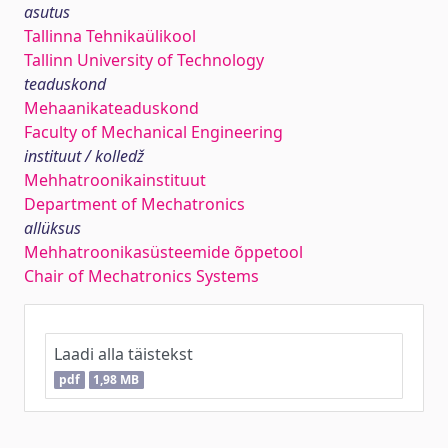
asutus
Tallinna Tehnikaülikool
Tallinn University of Technology
teaduskond
Mehaanikateaduskond
Faculty of Mechanical Engineering
instituut / kolledž
Mehhatroonikainstituut
Department of Mechatronics
allüksus
Mehhatroonikasüsteemide õppetool
Chair of Mechatronics Systems
Laadi alla täistekst
pdf
1,98 MB