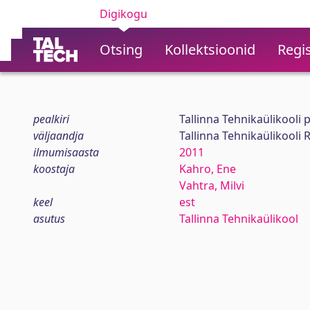
Digikogu
Otsing
Kollektsioonid
Regis
pealkiri
Tallinna Tehnikaülikooli 
väljaandja
Tallinna Tehnikaülikool
ilmumisaasta
2011
koostaja
Kahro, Ene
Vahtra, Milvi
keel
est
asutus
Tallinna Tehnikaülikool