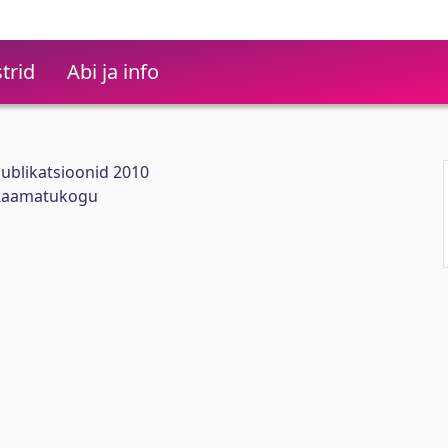
trid
Abi ja info
publikatsioonid 2010
i Raamatukogu