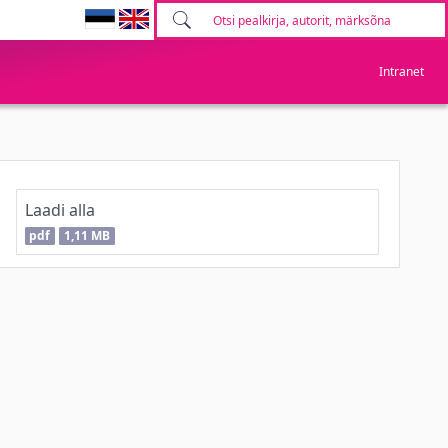
Intranet
Laadi alla
pdf
1,11 MB