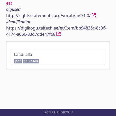
est
õigused
http://rightsstatements.org/vocab/InC/1.0/
identifikaator
https://digikogu.taltech.ee/et/Item/bb94836c-8c06-
4174-a056-83d7dde47f68
Laadi alla
pdf
11,57 MB
TALTECH DIGIKOGU