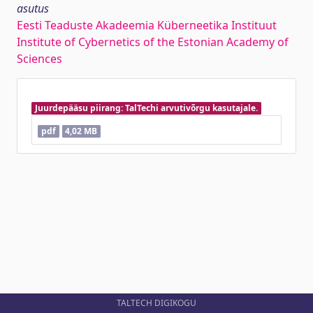
asutus
Eesti Teaduste Akadeemia Küberneetika Instituut
Institute of Cybernetics of the Estonian Academy of
Sciences
Juurdepääsu piirang: TalTechi arvutivõrgu kasutajale.
pdf
4,02 MB
TALTECH DIGIKOGU