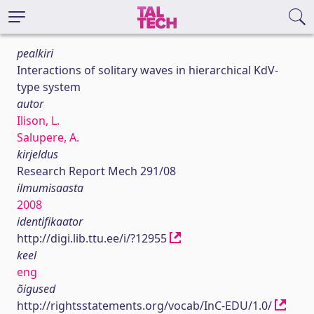
pealkiri
Interactions of solitary waves in hierarchical KdV-
type system
autor
Ilison, L.
Salupere, A.
kirjeldus
Research Report Mech 291/08
ilmumisaasta
2008
identifikaator
http://digi.lib.ttu.ee/i/?12955
keel
eng
õigused
http://rightsstatements.org/vocab/InC-EDU/1.0/