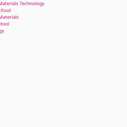
Materials Technology
ituut
aterials
etool
gy