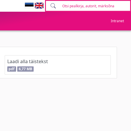
Intranet
Laadi alla täistekst
pdf
6,77 MB