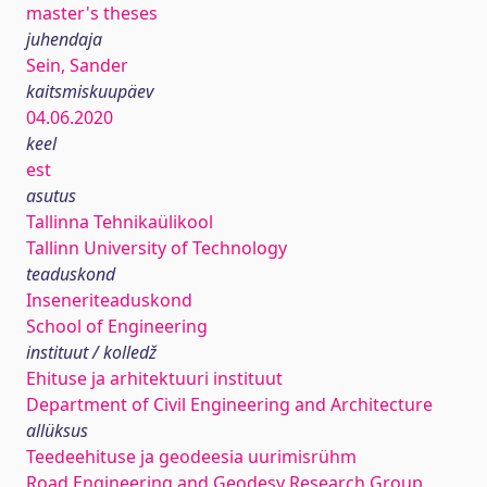
master's theses
juhendaja
Sein, Sander
kaitsmiskuupäev
04.06.2020
keel
est
asutus
Tallinna Tehnikaülikool
Tallinn University of Technology
teaduskond
Inseneriteaduskond
School of Engineering
instituut / kolledž
Ehituse ja arhitektuuri instituut
Department of Civil Engineering and Architecture
allüksus
Teedeehituse ja geodeesia uurimisrühm
Road Engineering and Geodesy Research Group