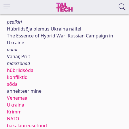
pealkiri
Hübriidsõja olemus Ukraina näitel
The Essence of Hybrid War: Russian Campaign in
Ukraine
autor
Vahar, Priit
märksõnad
hübriidsõda
konfliktid
sõda
annekteerimine
Venemaa
Ukraina
Krimm
NATO
bakalaureusetööd