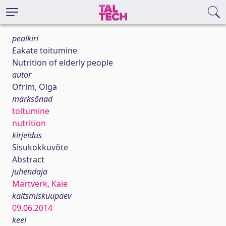
pealkiri
Eakate toitumine
Nutrition of elderly people
autor
Ofrim, Olga
märksõnad
toitumine
nutrition
kirjeldus
Sisukokkuvõte
Abstract
juhendaja
Martverk, Kaie
kaitsmiskuupäev
09.06.2014
keel