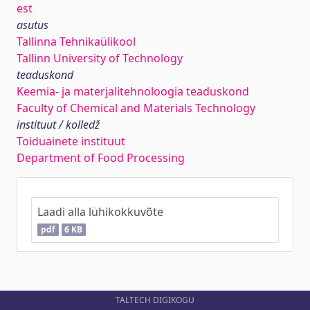
est
asutus
Tallinna Tehnikaülikool
Tallinn University of Technology
teaduskond
Keemia- ja materjalitehnoloogia teaduskond
Faculty of Chemical and Materials Technology
instituut / kolledž
Toiduainete instituut
Department of Food Processing
Laadi alla lühikokkuvõte
pdf
6 KB
TALTECH DIGIKOGU