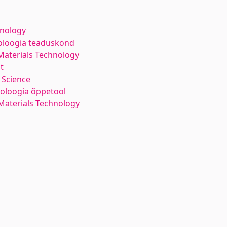
hnology
noloogia teaduskond
Materials Technology
t
 Science
noloogia õppetool
Materials Technology