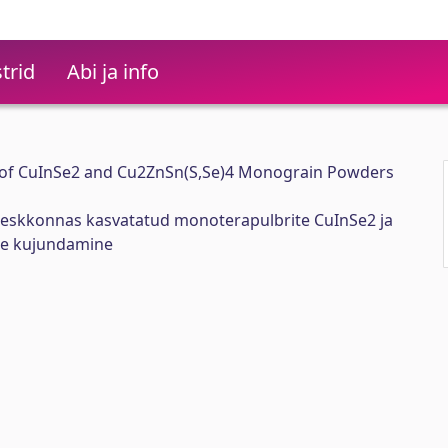
trid
Abi ja info
 of CuInSe2 and Cu2ZnSn(S,Se)4 Monograin Powders
keskkonnas kasvatatud monoterapulbrite CuInSe2 ja
te kujundamine