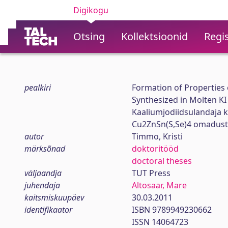
Digikogu
Otsing
Kollektsioonid
Regis
pealkiri
Formation of Properties
Synthesized in Molten KI
Kaaliumjodiidsulandaja 
Cu2ZnSn(S,Se)4 omadus
autor
Timmo, Kristi
märksõnad
doktoritööd
doctoral theses
väljaandja
TUT Press
juhendaja
Altosaar, Mare
kaitsmiskuupäev
30.03.2011
identifikaator
ISBN 9789949230662
ISSN 14064723