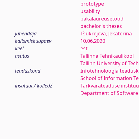
prototype
usability
bakalaureusetööd
bachelor's theses
juhendaja
Tšukrejeva, Jekaterina
kaitsmiskuupäev
10.06.2020
keel
est
asutus
Tallinna Tehnikaülikool
Tallinn University of Tec
teaduskond
Infotehnoloogia teadus
School of Information T
instituut / kolledž
Tarkvarateaduse instituu
Department of Software