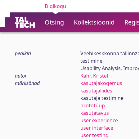
Digikogu
Otsing
Kollektsioonid
Regis
pealkiri
Veebikeskkonna tallinnz
testimine
Usability Analysis, Impr
autor
Kahr, Kristel
märksõnad
kasutajakogemus
kasutajaliides
kasutaja testimine
prototüüp
kasutatavus
user experience
user interface
user testing