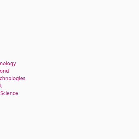
hnology
kond
echnologies
t
 Science