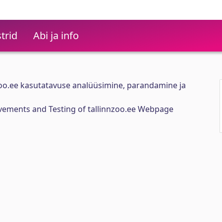
trid
Abi ja info
oo.ee kasutatavuse analüüsimine, parandamine ja
ovements and Testing of tallinnzoo.ee Webpage