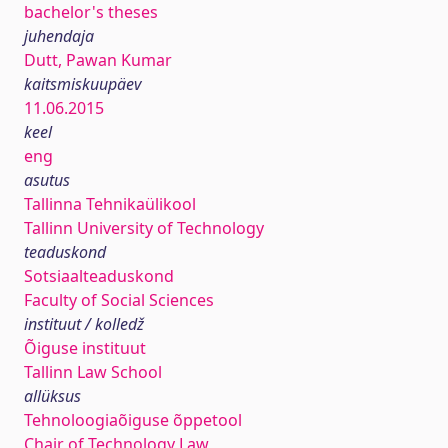
bachelor's theses
juhendaja
Dutt, Pawan Kumar
kaitsmiskuupäev
11.06.2015
keel
eng
asutus
Tallinna Tehnikaülikool
Tallinn University of Technology
teaduskond
Sotsiaalteaduskond
Faculty of Social Sciences
instituut / kolledž
Õiguse instituut
Tallinn Law School
allüksus
Tehnoloogiaõiguse õppetool
Chair of Technology Law