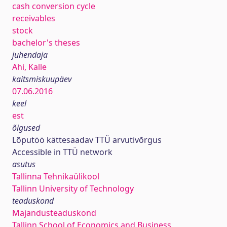
cash conversion cycle
receivables
stock
bachelor's theses
juhendaja
Ahi, Kalle
kaitsmiskuupäev
07.06.2016
keel
est
õigused
Lõputöö kättesaadav TTÜ arvutivõrgus
Accessible in TTÜ network
asutus
Tallinna Tehnikaülikool
Tallinn University of Technology
teaduskond
Majandusteaduskond
Tallinn School of Economics and Business