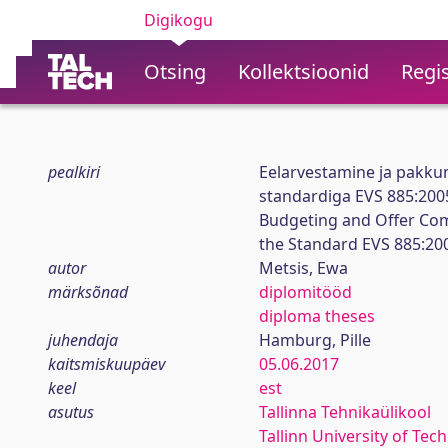
Digikogu
Otsing
Kollektsioonid
Regis
pealkiri
Eelarvestamine ja pakkum
standardiga EVS 885:200
Budgeting and Offer Co
the Standard EVS 885:20
autor
Metsis, Ewa
märksõnad
diplomitööd
diploma theses
juhendaja
Hamburg, Pille
kaitsmiskuupäev
05.06.2017
keel
est
asutus
Tallinna Tehnikaülikool
Tallinn University of Tec