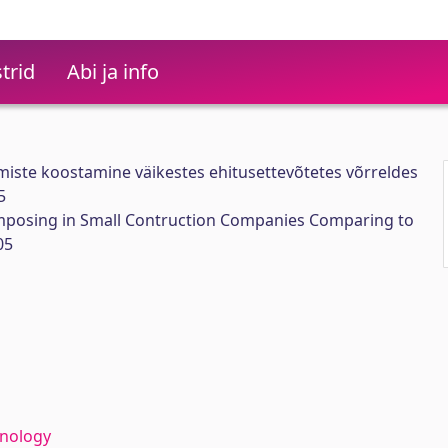
trid
Abi ja info
iste koostamine väikestes ehitusettevõtetes võrreldes
5
mposing in Small Contruction Companies Comparing to
05
hnology