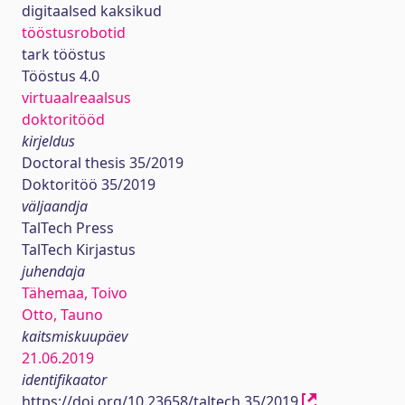
digitaalsed kaksikud
tööstusrobotid
tark tööstus
Tööstus 4.0
virtuaalreaalsus
doktoritööd
kirjeldus
Doctoral thesis 35/2019
Doktoritöö 35/2019
väljaandja
TalTech Press
TalTech Kirjastus
juhendaja
Tähemaa, Toivo
Otto, Tauno
kaitsmiskuupäev
21.06.2019
identifikaator
https://doi.org/10.23658/taltech.35/2019