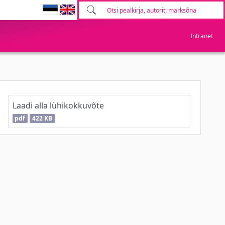
Intranet
Laadi alla lühikokkuvõte
pdf
422 KB