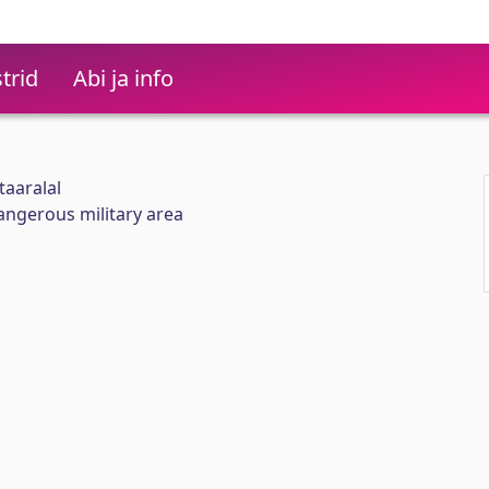
trid
Abi ja info
taaralal
angerous military area