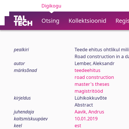
Digikogu
Otsing
Kollektsioonid
Regis
pealkiri
Teede ehitus ohtlikul mili
Road construction in a d
autor
Lember, Aleksandr
märksõnad
teedeehitus
road construction
master's theses
magistritööd
kirjeldus
Lühikokkuvõte
Abstract
juhendaja
Aavik, Andrus
kaitsmiskuupäev
10.01.2019
keel
est