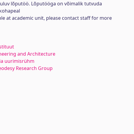
uuluv lõputöö. Lõputööga on võimalik tutvuda
kohapeal
ble at academic unit, please contact staff for more
stituut
neering and Architecture
ia uurimisrühm
eodesy Research Group