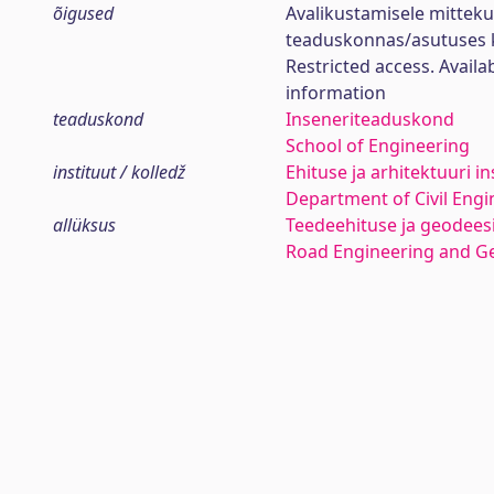
õigused
Avalikustamisele mittek
teaduskonnas/asutuses 
Restricted access. Availa
information
teaduskond
Inseneriteaduskond
School of Engineering
instituut / kolledž
Ehituse ja arhitektuuri in
Department of Civil Engi
allüksus
Teedeehituse ja geodees
Road Engineering and G