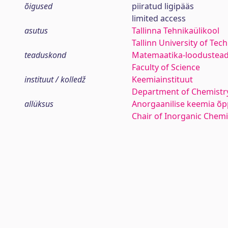
õigused
piiratud ligipääs
limited access
asutus
Tallinna Tehnikaülikool
Tallinn University of Tec
teaduskond
Matemaatika-loodustea
Faculty of Science
instituut / kolledž
Keemiainstituut
Department of Chemistr
allüksus
Anorgaanilise keemia õp
Chair of Inorganic Chemi