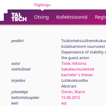
Digikogu
Otsing
Kollektsioonid
Regis
pealkiri
Tsükloheksüülhemikukurbi
külalisaniooni suurusest
Dependance of stability 
the guest anion
autor
Tisler, Viktoria
märksõnad
bakalaureusetööd
bachelor's theses
kirjeldus
Lühikokkuvõte
Abstract
juhendaja
Öeren, Mario
kaitsmiskuupäev
15.06.2015
keel
est