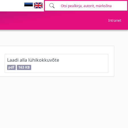
Intranet
Laadi alla lühikokkuvõte
pdf
163 KB