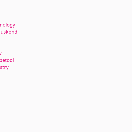
hnology
duskond
y
petool
stry