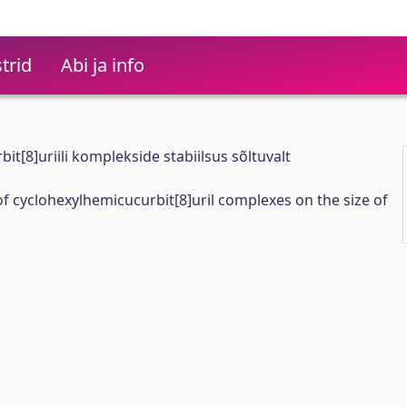
trid
Abi ja info
t[8]uriili komplekside stabiilsus sõltuvalt
of cyclohexylhemicucurbit[8]uril complexes on the size of