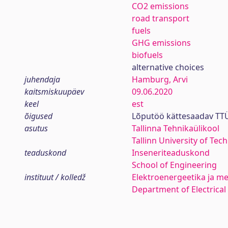
CO2 emissions
road transport
fuels
GHG emissions
biofuels
alternative choices
juhendaja
Hamburg, Arvi
kaitsmiskuupäev
09.06.2020
keel
est
õigused
Lõputöö kättesaadav TTÜ
asutus
Tallinna Tehnikaülikool
Tallinn University of Tec
teaduskond
Inseneriteaduskond
School of Engineering
instituut / kolledž
Elektroenergeetika ja me
Department of Electrica