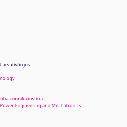
 arvutivõrgus
hnology
hhatroonika instituut
l Power Engineering and Mechatronics