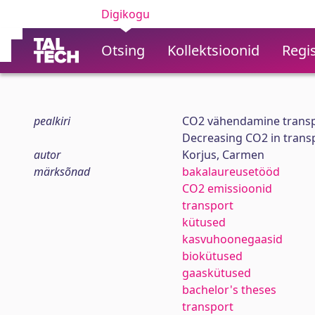
Digikogu
Otsing
Kollektsioonid
Regis
pealkiri
CO2 vähendamine transp
Decreasing CO2 in trans
autor
Korjus, Carmen
märksõnad
bakalaureusetööd
CO2 emissioonid
transport
kütused
kasvuhoonegaasid
biokütused
gaaskütused
bachelor's theses
transport