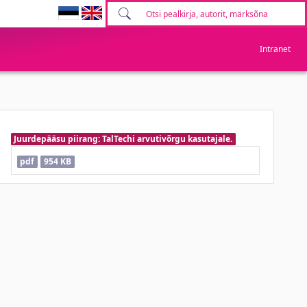
Intranet
Juurdepääsu piirang: TalTechi arvutivõrgu kasutajale.
pdf
954 KB