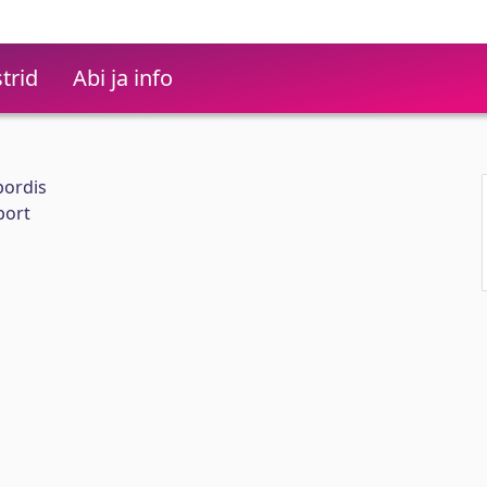
trid
Abi ja info
ordis
port