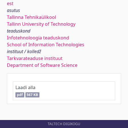
est
asutus
Tallinna Tehnikaülikool
Tallinn University of Technology
teaduskond
Infotehnoloogia teaduskond
School of Information Technologies
instituut / kolledž
Tarkvarateaduse instituut
Department of Software Science
Laadi alla
pdf
567 KB
TALTECH DIGIKOGU