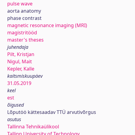
pulse wave
aorta anatomy
phase contrast
magnetic resonance imaging (MRI)
magistritööd
master's theses
juhendaja
Pilt, Kristjan
Nigul, Mait
Kepler, Kalle
kaitsmiskuupäev
31.05.2019
keel
est
õigused
Lõputöö kättesaadav TTÜ arvutivõrgus
asutus
Tallinna Tehnikaülikool
Tallinn University of Technology