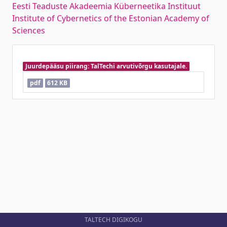
Eesti Teaduste Akadeemia Küberneetika Instituut
Institute of Cybernetics of the Estonian Academy of
Sciences
Juurdepääsu piirang: TalTechi arvutivõrgu kasutajale.
pdf
612 KB
TALTECH DIGIKOGU