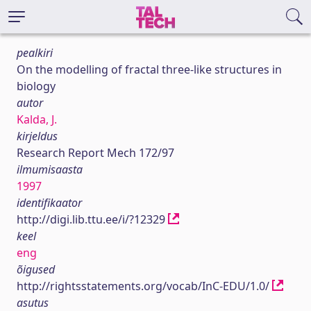
pealkiri
On the modelling of fractal three-like structures in
biology
autor
Kalda, J.
kirjeldus
Research Report Mech 172/97
ilmumisaasta
1997
identifikaator
http://digi.lib.ttu.ee/i/?12329
keel
eng
õigused
http://rightsstatements.org/vocab/InC-EDU/1.0/
asutus