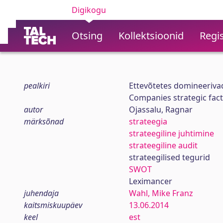
Digikogu
Otsing
Kollektsioonid
Regis
pealkiri
Ettevõtetes domineerivad
Companies strategic fact
autor
Ojassalu, Ragnar
märksõnad
strateegia
strateegiline juhtimine
strateegiline audit
strateegilised tegurid
SWOT
Leximancer
juhendaja
Wahl, Mike Franz
kaitsmiskuupäev
13.06.2014
keel
est