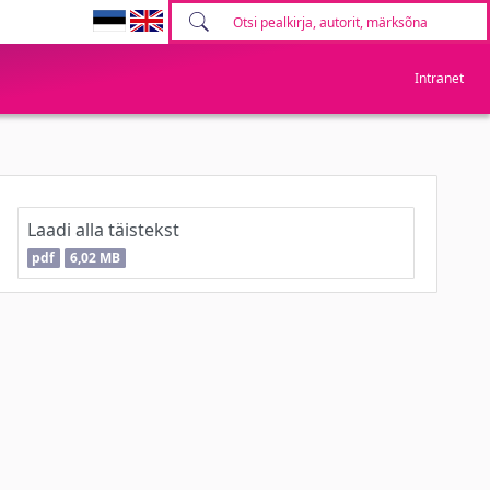
Intranet
Laadi alla täistekst
pdf
6,02 MB