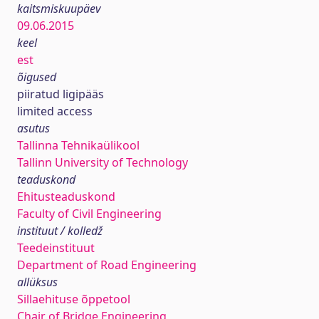
kaitsmiskuupäev
09.06.2015
keel
est
õigused
piiratud ligipääs
limited access
asutus
Tallinna Tehnikaülikool
Tallinn University of Technology
teaduskond
Ehitusteaduskond
Faculty of Civil Engineering
instituut / kolledž
Teedeinstituut
Department of Road Engineering
allüksus
Sillaehituse õppetool
Chair of Bridge Engineering